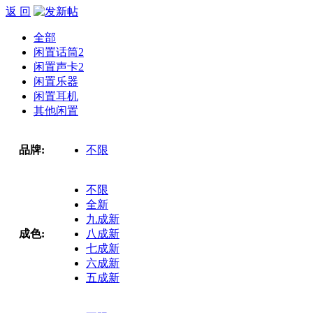
返 回
全部
闲置话筒
2
闲置声卡
2
闲置乐器
闲置耳机
其他闲置
品牌:
不限
不限
全新
九成新
成色:
八成新
七成新
六成新
五成新