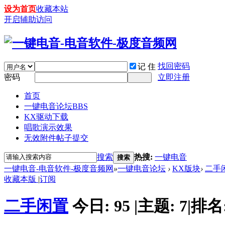
设为首页
收藏本站
开启辅助访问
找回密码
记 住
密码
立即注册
首页
一键电音论坛
BBS
KX驱动下载
唱歌演示效果
无效附件帖子提交
搜索
热搜:
一键电音
搜索
一键电音-电音软件-极度音频网
»
一键电音论坛
›
KX版块
›
二手
收藏本版
|
订阅
二手闲置
今日:
95
|
主题:
7
|
排名