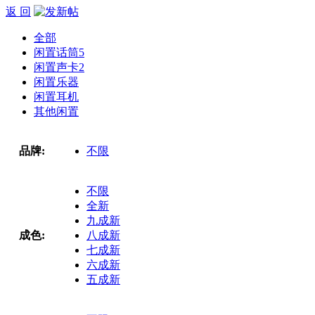
返 回
全部
闲置话筒
5
闲置声卡
2
闲置乐器
闲置耳机
其他闲置
品牌:
不限
不限
全新
九成新
成色:
八成新
七成新
六成新
五成新