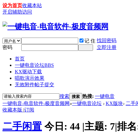
设为首页
收藏本站
开启辅助访问
找回密码
记 住
密码
立即注册
首页
一键电音论坛
BBS
KX驱动下载
唱歌演示效果
无效附件帖子提交
搜索
热搜:
一键电音
搜索
一键电音-电音软件-极度音频网
»
一键电音论坛
›
KX版块
›
二手
收藏本版
|
订阅
二手闲置
今日:
44
|
主题:
7
|
排名