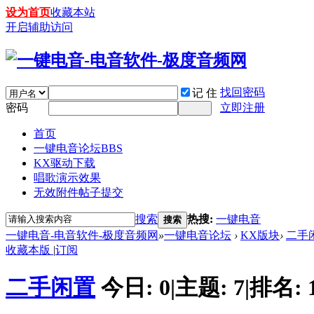
设为首页
收藏本站
开启辅助访问
找回密码
记 住
密码
立即注册
首页
一键电音论坛
BBS
KX驱动下载
唱歌演示效果
无效附件帖子提交
搜索
热搜:
一键电音
搜索
一键电音-电音软件-极度音频网
»
一键电音论坛
›
KX版块
›
二手
收藏本版
|
订阅
二手闲置
今日:
0
|
主题:
7
|
排名: