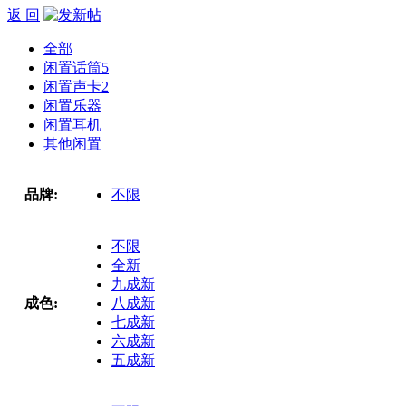
返 回
全部
闲置话筒
5
闲置声卡
2
闲置乐器
闲置耳机
其他闲置
品牌:
不限
不限
全新
九成新
成色:
八成新
七成新
六成新
五成新