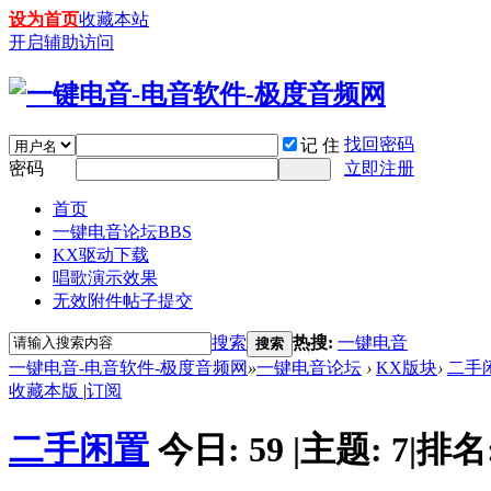
设为首页
收藏本站
开启辅助访问
找回密码
记 住
密码
立即注册
首页
一键电音论坛
BBS
KX驱动下载
唱歌演示效果
无效附件帖子提交
搜索
热搜:
一键电音
搜索
一键电音-电音软件-极度音频网
»
一键电音论坛
›
KX版块
›
二手
收藏本版
|
订阅
二手闲置
今日:
59
|
主题:
7
|
排名