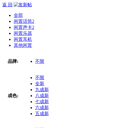
返 回
全部
闲置话筒
2
闲置声卡
2
闲置乐器
闲置耳机
其他闲置
品牌:
不限
不限
全新
九成新
成色:
八成新
七成新
六成新
五成新