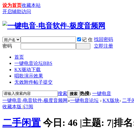
设为首页
收藏本站
开启辅助访问
找回密码
记 住
密码
立即注册
首页
一键电音论坛
BBS
KX驱动下载
唱歌演示效果
无效附件帖子提交
搜索
热搜:
一键电音
搜索
一键电音-电音软件-极度音频网
»
一键电音论坛
›
KX版块
›
二手
收藏本版
|
订阅
二手闲置
今日:
46
|
主题:
7
|
排名