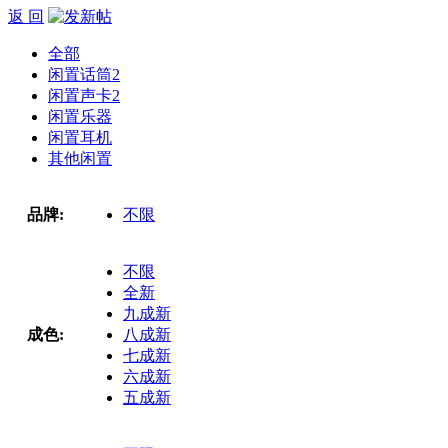
返 回
全部
闲置话筒
2
闲置声卡
2
闲置乐器
闲置耳机
其他闲置
品牌:
不限
不限
全新
九成新
成色:
八成新
七成新
六成新
五成新