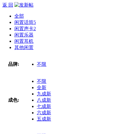
返 回
全部
闲置话筒
5
闲置声卡
2
闲置乐器
闲置耳机
其他闲置
品牌:
不限
不限
全新
九成新
成色:
八成新
七成新
六成新
五成新