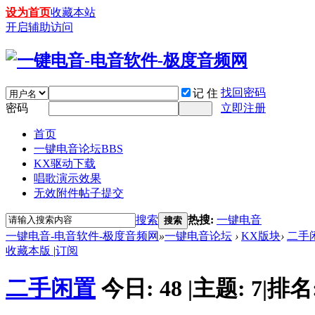
设为首页
收藏本站
开启辅助访问
找回密码
记 住
密码
立即注册
首页
一键电音论坛
BBS
KX驱动下载
唱歌演示效果
无效附件帖子提交
搜索
热搜:
一键电音
搜索
一键电音-电音软件-极度音频网
»
一键电音论坛
›
KX版块
›
二手
收藏本版
|
订阅
二手闲置
今日:
48
|
主题:
7
|
排名